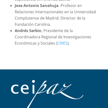
Jose Antonio Sanahuja
. Profesor en
Relaciones Internacionales en la Universidad
Complutense de Madrid. Director de la
Fundación Carolina.
Andrés Serbin
, Presidente de la
Coordinadora Regional de Investigaciones
Económicas y Sociales (
CRIES
).