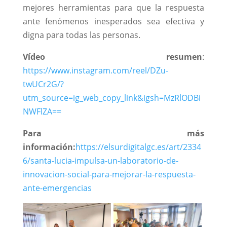
mejores herramientas para que la respuesta
ante fenómenos inesperados sea efectiva y
digna para todas las personas.
Vídeo resumen
:
https://www.instagram.com/reel/DZu-
twUCr2G/?
utm_source=ig_web_copy_link&igsh=MzRlODBi
NWFlZA==
Para más
información:
https://elsurdigitalgc.es/art/2334
6/santa-lucia-impulsa-un-laboratorio-de-
innovacion-social-para-mejorar-la-respuesta-
ante-emergencias