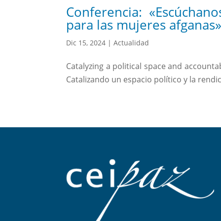
Conferencia: «Escúchanos
para las mujeres afganas
Dic 15, 2024
|
Actualidad
Catalyzing a political space and account
Catalizando un espacio político y la rend