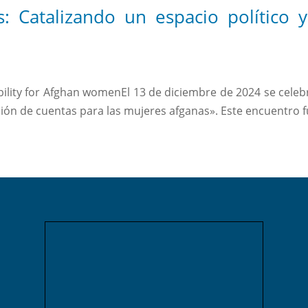
: Catalizando un espacio político 
»
ability for Afghan womenEl 13 de diciembre de 2024 se cele
ición de cuentas para las mujeres afganas». Este encuentro f