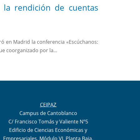
y la rendición de cuentas
bró en Madrid la conferencia «Escúchanos:
ue coorganizado por la...
CEIPAZ
Campus de Cantoblanco
C/ Francisco Tomás y Valiente Nº5
Edificio de Ciencias Económicas y
Empresariales. Módulo VI, Planta Baja.