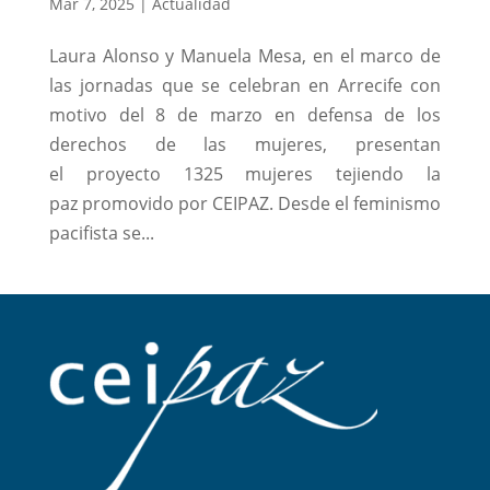
Mar 7, 2025
|
Actualidad
Laura Alonso y Manuela Mesa, en el marco de
las jornadas que se celebran en Arrecife con
motivo del 8 de marzo en defensa de los
derechos de las mujeres, presentan
el proyecto 1325 mujeres tejiendo la
paz promovido por CEIPAZ. Desde el feminismo
pacifista se...