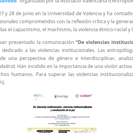
ualidad
”
organizado por la Asociació Valenciana d’Antropolo
 27 y 28 de junio en la Universidad de Valencia y ha conta
sionales comprometidos con la reflexión crítica y la genera
as el capacitismo, el machismo, la violencia étnico-racial y la
 han presentado la comunicación
“De violencias instituci
dedicado a las violencias institucionales. Las antropólo
esde una perspectiva de género e interdisciplinar, anali
Madrid. Han incidido en la importancia de una visión activa 
echos humanos. Para superar las violencias institucionaliz
h).