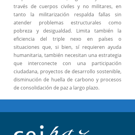
través de cuerpos civiles y no militares, en
tanto la militarización respalda fallas sin
atender problemas estructurales como
pobreza y desigualdad. Limita también la
eficiencia del triple nexo en países o
situaciones que, si bien, sí requieren ayuda
humanitaria, también necesitan una estrategia
que interconecte con una participación
ciudadana, proyectos de desarrollo sostenible,
disminución de huella de carbono y procesos
de consolidación de paz a largo plazo.